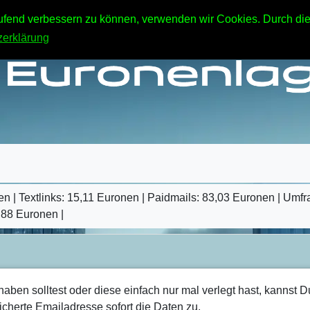
laufend verbessern zu können, verwenden wir Cookies. Durch di
TrafficG - Free Traffic and Website Promotion!
zerklärung
en | Textlinks: 15,11 Euronen | Paidmails: 83,03 Euronen | Umf
,88 Euronen |
en solltest oder diese einfach nur mal verlegt hast, kannst D
cherte Emailadresse sofort die Daten zu.